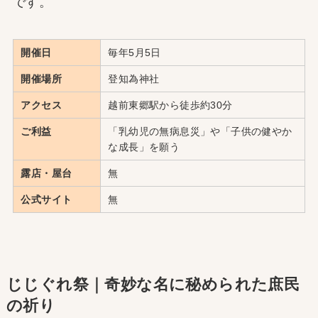
です。
開催日
毎年5月5日
開催場所
登知為神社
アクセス
越前東郷駅から徒歩約30分
ご利益
「乳幼児の無病息災」や「子供の健やか
な成長」を願う
露店・屋台
無
公式サイト
無
じじぐれ祭｜奇妙な名に秘められた庶民
の祈り