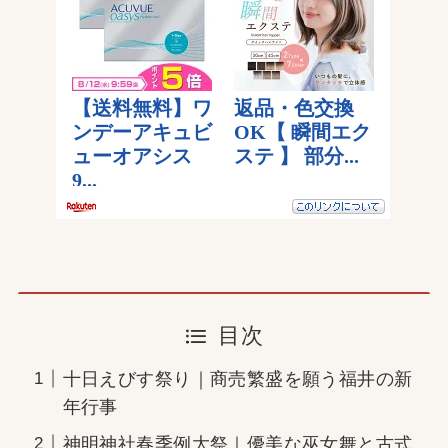
目次
十日えびす祭り｜商売繁盛を願う福井の新
年行事
神明神社春季例大祭｜優美な巫女舞と古式