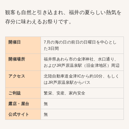
観客も自然と引き込まれ、福井の夏らしい熱気を
存分に味わえるお祭りです。
開催日
7月の海の日の前日の日曜日を中心とし
た3日間
開催場所
福井県あわら市の金津神社、水口通り、
およびJR芦原温泉駅（旧金津地区）周辺
アクセス
北陸自動車道金津ICから約10分、もしく
はJR芦原温泉駅からバス
ご利益
繁栄、安産、家内安全
露店・屋台
無
公式サイト
無