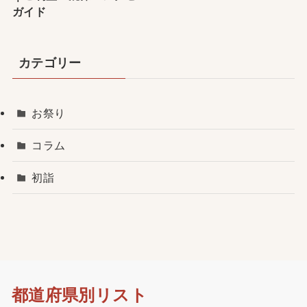
てる・怖い・家族で参拝な
朝・昼・夜の意味とご利
ど徹底解説
益・注意点
【2026年最新版】東京都
の初詣おすすめ神社13選
｜ご利益・混雑・アクセス
ガイド
カテゴリー