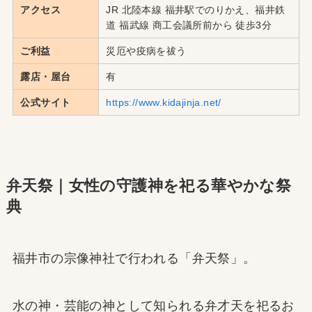
アクセス
JR 北陸本線 福井駅でのりかえ、福井鉄
道 福武線 商工会議所前から 徒歩3分
ご利益
災厄や疫病を祓う
露店・屋台
有
公式サイト
https://www.kidajinja.net/
弁天祭｜女性の守護神を祀る華やかな祭
典
福井市の宗像神社で行われる「弁天祭」。
水の神・芸能の神として知られる弁才天を祀るお