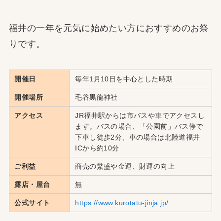
福井の一年を元気に始めたい方におすすめのお祭
りです。
開催日
毎年1月10日を中心とした時期
開催場所
毛谷黒龍神社
アクセス
JR福井駅からは市バスや車でアクセスし
ます。バスの場合、「公園前」バス停で
下車し徒歩2分、車の場合は北陸道福井
ICから約10分
ご利益
商売の繁盛や金運、財運の向上
露店・屋台
無
公式サイト
https://www.kurotatu-jinja.jp/