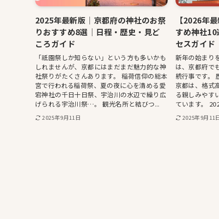
2025年最新版｜京都府の神社のお祭
【2026年
りおすすめ8選｜日程・歴史・見ど
すめ神社1
ころガイド
セスガイド
「祇園祭しか知らない」という方も多いかも
新年の始まり
しれませんが、京都にはまだまだ魅力的な神
は、京都府で
社祭りがたくさんあります。 稲荷信仰の総本
統行事です。
宮で行われる稲荷祭、夏の夜に心を清める愛
京都は、格式
宕神社の千日十日祭、宇治川の水辺で繰り広
る親しみやす
げられる宇治川祭…。 観光名所と結びつ...
ています。 20
2025年9月11日
2025年9月11