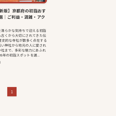
最新版】京都府の初詣おす
0選｜ご利益・混雑・アク
を清らかな気持ちで迎える初詣
も古くから大切にされてきた伝
 歴史的な寺社が数多く点在する
高い神社から地元の人に愛され
い社まで、多彩な魅力にあふれ
26年の初詣スポットを選...
日
1