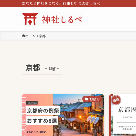
あなたと神社をつなぐ、行事と祈りの道しるべ
ホーム
京都
京都
– tag –
お祭り