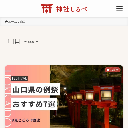
ホーム
山口
山口
– tag –
お祭り