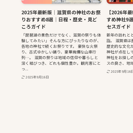
2025年最新版｜滋賀県の神社のお祭
【2026年
りおすすめ8選｜日程・歴史・見ど
すめ神社9
ころガイド
セスガイド
「琵琶湖の景色だけでなく、滋賀の祭りも体
新年の訪れと
験してみたい」そんな方にぴったりなのが、
詣。 滋賀県
各地の神社で続くお祭りです。 豪快な火祭
歴史的な文化
り、古式ゆかしい踊り、豪華絢爛な山車行
神社が点在して
列…。 滋賀の祭りは地域の信仰や暮らしと
神社をお探し
深く結びつき、どれも個性豊か。観光客にと
スの良さ、地域
っ...
2025年9月16
2025年9月16日