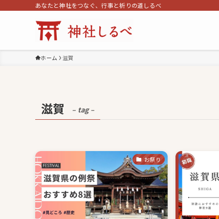
あなたと神社をつなぐ、行事と祈りの道しるべ
ホーム
滋賀
滋賀
– tag –
お祭り