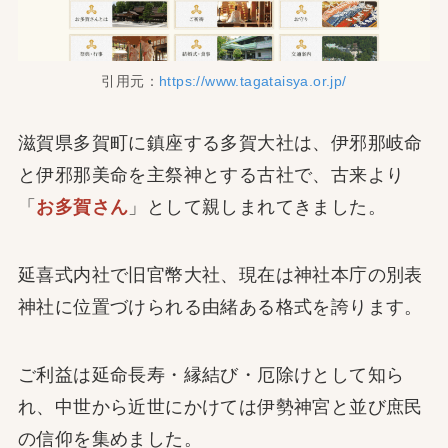
引用元：
https://www.tagataisya.or.jp/
滋賀県多賀町に鎮座する多賀大社は、伊邪那岐命
と伊邪那美命を主祭神とする古社で、古来より
「
お多賀さん
」として親しまれてきました。
延喜式内社で旧官幣大社、現在は神社本庁の別表
神社に位置づけられる由緒ある格式を誇ります。
ご利益は延命長寿・縁結び・厄除けとして知ら
れ、中世から近世にかけては伊勢神宮と並び庶民
の信仰を集めました。