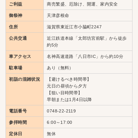
ご利益
商売繁盛、厄除け、開運、家内安全
御祭神
天津彦根命
住所
滋賀県東近江市小脇町2247
公共交通
近江鉄道本線「太郎坊宮前駅」から徒歩
約5分
車アクセス
名神高速道路「八日市IC」から約10分
駐車場
あり（無料）
初詣の混雑状況
【避けるべき時間帯】
元日の昼頃から夕方
【狙い目時間帯】
早朝または1月4日以降
電話番号
0748-22-2119
参拝時間
6:00～17:00
定休日
無休