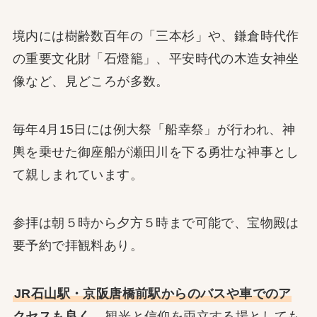
境内には樹齢数百年の「三本杉」や、鎌倉時代作
の重要文化財「石燈籠」、平安時代の木造女神坐
像など、見どころが多数。
毎年4月15日には例大祭「船幸祭」が行われ、神
輿を乗せた御座船が瀬田川を下る勇壮な神事とし
て親しまれています。
参拝は朝５時から夕方５時まで可能で、宝物殿は
要予約で拝観料あり。
JR石山駅・京阪唐橋前駅からのバスや車でのア
クセスも良く
、観光と信仰を両立する場としても