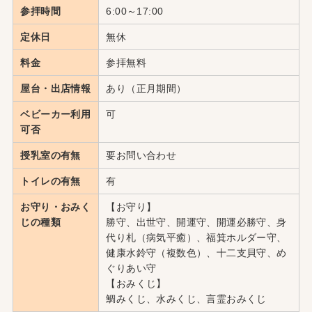
参拝時間
6:00～17:00
定休日
無休
料金
参拝無料
屋台・出店情報
あり（正月期間）
ベビーカー利用
可
可否
授乳室の有無
要お問い合わせ
トイレの有無
有
お守り・おみく
【お守り】
じの種類
勝守、出世守、開運守、開運必勝守、身
代り札（病気平癒）、福箕ホルダー守、
健康水鈴守（複数色）、十二支貝守、め
ぐりあい守
【おみくじ】
鯛みくじ、水みくじ、言霊おみくじ