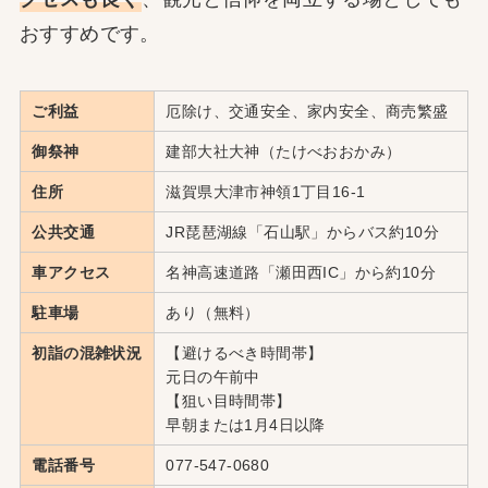
おすすめです。
ご利益
厄除け、交通安全、家内安全、商売繁盛
御祭神
建部大社大神（たけべおおかみ）
住所
滋賀県大津市神領1丁目16-1
公共交通
JR琵琶湖線「石山駅」からバス約10分
車アクセス
名神高速道路「瀬田西IC」から約10分
駐車場
あり（無料）
初詣の混雑状況
【避けるべき時間帯】
元日の午前中
【狙い目時間帯】
早朝または1月4日以降
電話番号
077-547-0680