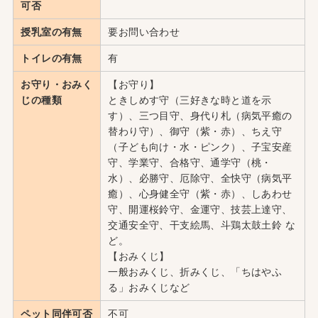
可否
授乳室の有無
要お問い合わせ
トイレの有無
有
お守り・おみく
【お守り】
じの種類
ときしめす守（三好きな時と道を示
す）、三つ目守、身代り札（病気平癒の
替わり守）、御守（紫・赤）、ちえ守
（子ども向け・水・ピンク）、子宝安産
守、学業守、合格守、通学守（桃・
水）、必勝守、厄除守、全快守（病気平
癒）、心身健全守（紫・赤）、しあわせ
守、開運桜鈴守、金運守、技芸上達守、
交通安全守、干支絵馬、斗鶏太鼓土鈴 な
ど。
【おみくじ】
一般おみくじ、折みくじ、「ちはやふ
る」おみくじなど
ペット同伴可否
不可