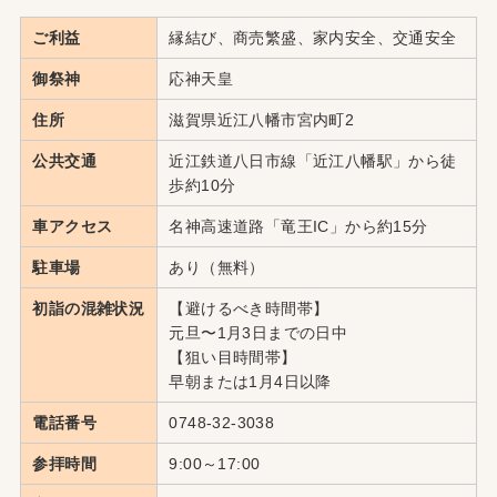
ご利益
縁結び、商売繁盛、家内安全、交通安全
御祭神
応神天皇
住所
滋賀県近江八幡市宮内町2
公共交通
近江鉄道八日市線「近江八幡駅」から徒
歩約10分
車アクセス
名神高速道路「竜王IC」から約15分
駐車場
あり（無料）
初詣の混雑状況
【避けるべき時間帯】
元旦〜1月3日までの日中
【狙い目時間帯】
早朝または1月4日以降
電話番号
0748-32-3038
参拝時間
9:00～17:00