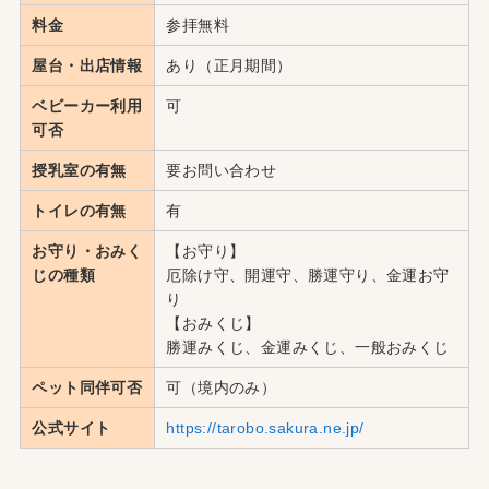
料金
参拝無料
屋台・出店情報
あり（正月期間）
ベビーカー利用
可
可否
授乳室の有無
要お問い合わせ
トイレの有無
有
お守り・おみく
【お守り】
じの種類
厄除け守、開運守、勝運守り、金運お守
り
【おみくじ】
勝運みくじ、金運みくじ、一般おみくじ
ペット同伴可否
可（境内のみ）
公式サイト
https://tarobo.sakura.ne.jp/