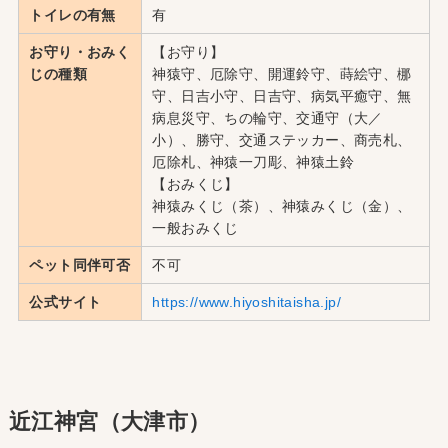
トイレの有無
有
お守り・おみく
【お守り】
じの種類
神猿守、厄除守、開運鈴守、蒔絵守、梛
守、日吉小守、日吉守、病気平癒守、無
病息災守、ちの輪守、交通守（大／
小）、勝守、交通ステッカー、商売札、
厄除札、神猿一刀彫、神猿土鈴
【おみくじ】
神猿みくじ（茶）、神猿みくじ（金）、
一般おみくじ
ペット同伴可否
不可
公式サイト
https://www.hiyoshitaisha.jp/
近江神宮（大津市）