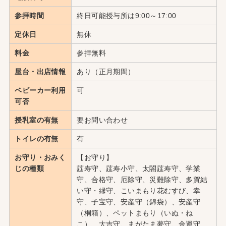
参拝時間
終日可能授与所は9:00～17:00
定休日
無休
料金
参拝無料
屋台・出店情報
あり（正月期間）
ベビーカー利用
可
可否
授乳室の有無
要お問い合わせ
トイレの有無
有
お守り・おみく
【お守り】
じの種類
莚寿守、莚寿小守、太閤莚寿守、学業
守、合格守、厄除守、災難除守、多賀結
い守・縁守、こいまもり花むすび、幸
守、子宝守、安産守（錦袋）、安産守
（桐箱）、ペットまもり（いぬ・ね
こ）、大吉守、まがたま夢守、金運守、