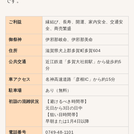
です。
ご利益
縁結び、長寿、開運、家内安全、交通安
全、商売繁盛
御祭神
伊邪那岐命、伊邪那美命
住所
滋賀県犬上郡多賀町多賀604
公共交通
近江鉄道「多賀大社前駅」から徒歩約5
分
車アクセス
名神高速道路「彦根IC」から約15分
駐車場
あり（無料）
初詣の混雑状況
【避けるべき時間帯】
元日から3日の日中
【狙い目時間帯】
早朝または1月4日以降
電話番号
0749-48-1101